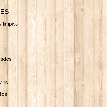
TES
y limpios
icados
vino
lida