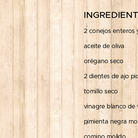
INGREDIEN
2 conejos enteros 
aceite de oliva
orégano seco
2 dientes de ajo p
tomillo seco
vinagre blanco de 
pimienta negra mo
comino molido